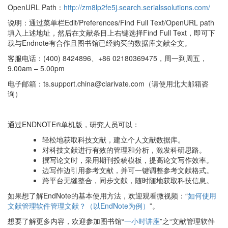
OpenURL Path：
http://zm8lp2fe5j.search.serialssolutions.com/
说明：通过菜单栏Edit/Preferences/Find Full Text/OpenURL path
填入上述地址，然后在文献条目上右键选择Find Full Text，即可下
载与Endnote有合作且图书馆已经购买的数据库文献全文。
客服电话：(400) 8424896、+86 02180369475，周一到周五，
9.00am – 5.00pm
电子邮箱：ts.support.china@clarivate.com（请使用北大邮箱咨
询）
通过ENDNOTE®单机版，研究人员可以：
轻松地获取科技文献，建立个人文献数据库。
对科技文献进行有效的管理和分析，激发科研思路。
撰写论文时，采用期刊投稿模板，提高论文写作效率。
边写作边引用参考文献，并可一键调整参考文献格式。
跨平台无缝整合，同步文献，随时随地获取科技信息。
如果想了解EndNote的基本使用方法，欢迎观看微视频：“
如何使用
文献管理软件管理文献？（以EndNote为例）
”。
想要了解更多内容，欢迎参加图书馆“
一小时讲座
”之“文献管理软件