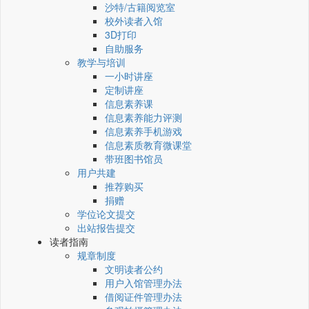
沙特/古籍阅览室
校外读者入馆
3D打印
自助服务
教学与培训
一小时讲座
定制讲座
信息素养课
信息素养能力评测
信息素养手机游戏
信息素质教育微课堂
带班图书馆员
用户共建
推荐购买
捐赠
学位论文提交
出站报告提交
读者指南
规章制度
文明读者公约
用户入馆管理办法
借阅证件管理办法