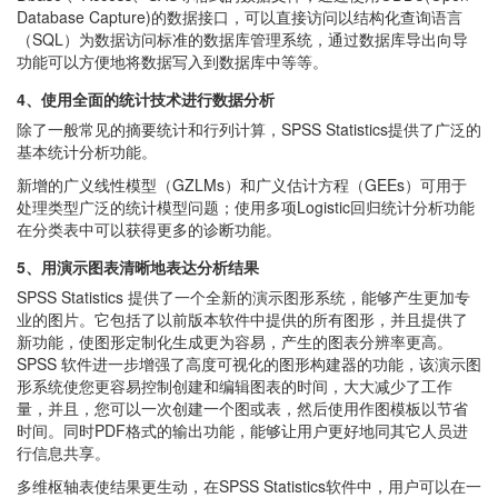
Database Capture)的数据接口，可以直接访问以结构化查询语言
（SQL）为数据访问标准的数据库管理系统，通过数据库导出向导
功能可以方便地将数据写入到数据库中等等。
4、使用全面的统计技术进行数据分析
除了一般常见的摘要统计和行列计算，SPSS Statistics提供了广泛的
基本统计分析功能。
新增的广义线性模型（GZLMs）和广义估计方程（GEEs）可用于
处理类型广泛的统计模型问题；使用多项Logistic回归统计分析功能
在分类表中可以获得更多的诊断功能。
5、用演示图表清晰地表达分析结果
SPSS Statistics 提供了一个全新的演示图形系统，能够产生更加专
业的图片。它包括了以前版本软件中提供的所有图形，并且提供了
新功能，使图形定制化生成更为容易，产生的图表分辨率更高。
SPSS 软件进一步增强了高度可视化的图形构建器的功能，该演示图
形系统使您更容易控制创建和编辑图表的时间，大大减少了工作
量，并且，您可以一次创建一个图或表，然后使用作图模板以节省
时间。同时PDF格式的输出功能，能够让用户更好地同其它人员进
行信息共享。
多维枢轴表使结果更生动，在SPSS Statistics软件中，用户可以在一