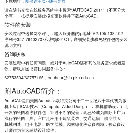
下载地址：
图书馆主页--随书光盘
请在随书光盘在线服务系统中中搜索“AUTOCAD 2011”（不区分大
小写），按提示安装虚拟光驱软件并下载AutoCAD。
软件的安装
安装过程中选择网络许可，输入服务器的ip地址162.105.138.102，
序列号357-76402707和密锁001C1，详细安装步骤见软件包内安装
说明文档。
咨询联系
安装过程中有任何问题、或对于AutoCAD还有其他服务需求或者建
议，请联系图书馆协同服务中心：
62753504/62757165，onehour@lib.pku.edu.cn
附AutoCAD简介：
AutoCAD是由美国Autodesk欧特克公司于二十世纪八十年代初为微
机上应用CAD技术（Computer Aided Design，计算机辅助设计）而
开发的绘图程序软件包，经过不断的完善，现已经成为国际上广为
流行的绘图工具。它广泛应用于建筑装饰、交通运输、航空航天、
机械制造、电子电器、医学器械、园林绿化等众多领域，被众多设
计师作为首选辅助设计软件。