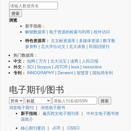
浏览
新手指南：
解锁数据库
|
电子资源的检索与利用
|
校外访问
特色资源库：
古文献资源库
|
多媒体资源
|
数字教
参资料
|
北大学位论文
|
北大讲座
|
民国旧报刊
热门数据库：
中文：
知网
|
万方
|
北大法宝
|
读秀
|
人民日报
外文：
SCI
|
Scopus
|
JSTOR
|
lexis
|
heinonline
专利：
INNOGRAPHY
|
Derwent
|
智慧芽
|
国知局专利
电子期刊/图书
浏览电子期刊
|
浏览电子图书
新手指南
：
遍历西文电子期刊库
|
中外文电子图书资
源简介
核心期刊要目
|
JCR
|
CSSCI