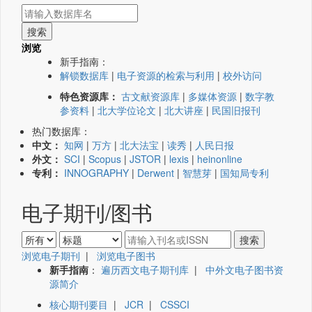
浏览
新手指南：
解锁数据库
|
电子资源的检索与利用
|
校外访问
特色资源库：
古文献资源库
|
多媒体资源
|
数字教
参资料
|
北大学位论文
|
北大讲座
|
民国旧报刊
热门数据库：
中文：
知网
|
万方
|
北大法宝
|
读秀
|
人民日报
外文：
SCI
|
Scopus
|
JSTOR
|
lexis
|
heinonline
专利：
INNOGRAPHY
|
Derwent
|
智慧芽
|
国知局专利
电子期刊/图书
浏览电子期刊
|
浏览电子图书
新手指南
：
遍历西文电子期刊库
|
中外文电子图书资
源简介
核心期刊要目
|
JCR
|
CSSCI