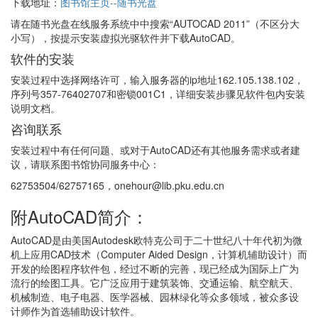
下载地址：
图书馆主页--随书光盘
请在随书光盘在线服务系统中中搜索“AUTOCAD 2011”（不区分大
小写），按提示安装虚拟光驱软件并下载AutoCAD。
软件的安装
安装过程中选择网络许可，输入服务器的ip地址162.105.138.102，
序列号357-76402707和密锁001C1，详细安装步骤见软件包内安装
说明文档。
咨询联系
安装过程中有任何问题、或对于AutoCAD还有其他服务需求或者建
议，请联系图书馆协同服务中心：
62753504/62757165，onehour@lib.pku.edu.cn
附AutoCAD简介：
AutoCAD是由美国Autodesk欧特克公司于二十世纪八十年代初为微
机上应用CAD技术（Computer Aided Design，计算机辅助设计）而
开发的绘图程序软件包，经过不断的完善，现已经成为国际上广为
流行的绘图工具。它广泛应用于建筑装饰、交通运输、航空航天、
机械制造、电子电器、医学器械、园林绿化等众多领域，被众多设
计师作为首选辅助设计软件。