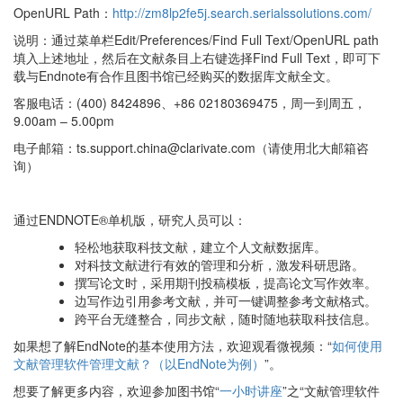
OpenURL Path：
http://zm8lp2fe5j.search.serialssolutions.com/
说明：通过菜单栏Edit/Preferences/Find Full Text/OpenURL path
填入上述地址，然后在文献条目上右键选择Find Full Text，即可下
载与Endnote有合作且图书馆已经购买的数据库文献全文。
客服电话：(400) 8424896、+86 02180369475，周一到周五，
9.00am – 5.00pm
电子邮箱：ts.support.china@clarivate.com（请使用北大邮箱咨
询）
通过ENDNOTE®单机版，研究人员可以：
轻松地获取科技文献，建立个人文献数据库。
对科技文献进行有效的管理和分析，激发科研思路。
撰写论文时，采用期刊投稿模板，提高论文写作效率。
边写作边引用参考文献，并可一键调整参考文献格式。
跨平台无缝整合，同步文献，随时随地获取科技信息。
如果想了解EndNote的基本使用方法，欢迎观看微视频：“
如何使用
文献管理软件管理文献？（以EndNote为例）
”。
想要了解更多内容，欢迎参加图书馆“
一小时讲座
”之“文献管理软件