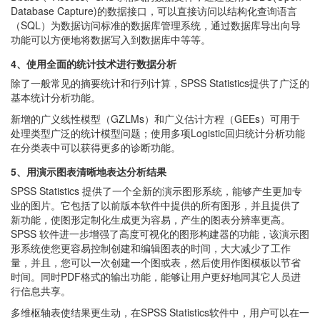
Database Capture)的数据接口，可以直接访问以结构化查询语言
（SQL）为数据访问标准的数据库管理系统，通过数据库导出向导
功能可以方便地将数据写入到数据库中等等。
4、使用全面的统计技术进行数据分析
除了一般常见的摘要统计和行列计算，SPSS Statistics提供了广泛的
基本统计分析功能。
新增的广义线性模型（GZLMs）和广义估计方程（GEEs）可用于
处理类型广泛的统计模型问题；使用多项Logistic回归统计分析功能
在分类表中可以获得更多的诊断功能。
5、用演示图表清晰地表达分析结果
SPSS Statistics 提供了一个全新的演示图形系统，能够产生更加专
业的图片。它包括了以前版本软件中提供的所有图形，并且提供了
新功能，使图形定制化生成更为容易，产生的图表分辨率更高。
SPSS 软件进一步增强了高度可视化的图形构建器的功能，该演示图
形系统使您更容易控制创建和编辑图表的时间，大大减少了工作
量，并且，您可以一次创建一个图或表，然后使用作图模板以节省
时间。同时PDF格式的输出功能，能够让用户更好地同其它人员进
行信息共享。
多维枢轴表使结果更生动，在SPSS Statistics软件中，用户可以在一