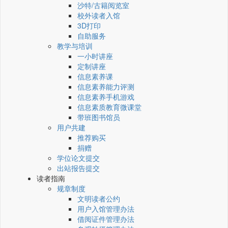
沙特/古籍阅览室
校外读者入馆
3D打印
自助服务
教学与培训
一小时讲座
定制讲座
信息素养课
信息素养能力评测
信息素养手机游戏
信息素质教育微课堂
带班图书馆员
用户共建
推荐购买
捐赠
学位论文提交
出站报告提交
读者指南
规章制度
文明读者公约
用户入馆管理办法
借阅证件管理办法