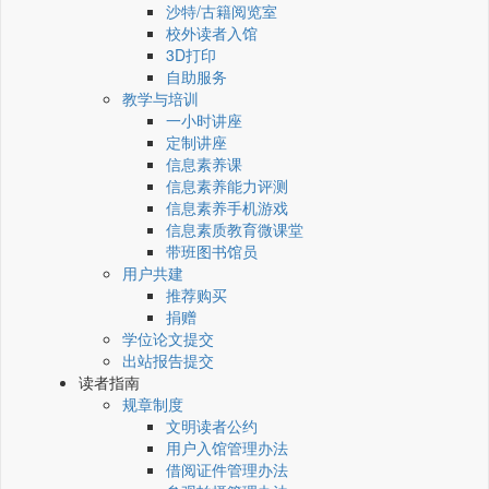
沙特/古籍阅览室
校外读者入馆
3D打印
自助服务
教学与培训
一小时讲座
定制讲座
信息素养课
信息素养能力评测
信息素养手机游戏
信息素质教育微课堂
带班图书馆员
用户共建
推荐购买
捐赠
学位论文提交
出站报告提交
读者指南
规章制度
文明读者公约
用户入馆管理办法
借阅证件管理办法