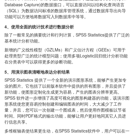
Database Capture)的数据接口，可以直接访问以结构化查询语言
（SQL）为数据访问标准的数据库管理系统，通过数据库导出向导
功能可以方便地将数据写入到数据库中等等。
4、使用全面的统计技术进行数据分析
除了一般常见的摘要统计和行列计算，SPSS Statistics提供了广泛的
基本统计分析功能。
新增的广义线性模型（GZLMs）和广义估计方程（GEEs）可用于
处理类型广泛的统计模型问题；使用多项Logistic回归统计分析功能
在分类表中可以获得更多的诊断功能。
5、用演示图表清晰地表达分析结果
SPSS Statistics 提供了一个全新的演示图形系统，能够产生更加专
业的图片。它包括了以前版本软件中提供的所有图形，并且提供了
新功能，使图形定制化生成更为容易，产生的图表分辨率更高。
SPSS 软件进一步增强了高度可视化的图形构建器的功能，该演示图
形系统使您更容易控制创建和编辑图表的时间，大大减少了工作
量，并且，您可以一次创建一个图或表，然后使用作图模板以节省
时间。同时PDF格式的输出功能，能够让用户更好地同其它人员进
行信息共享。
多维枢轴表使结果更生动，在SPSS Statistics软件中，用户可以在一