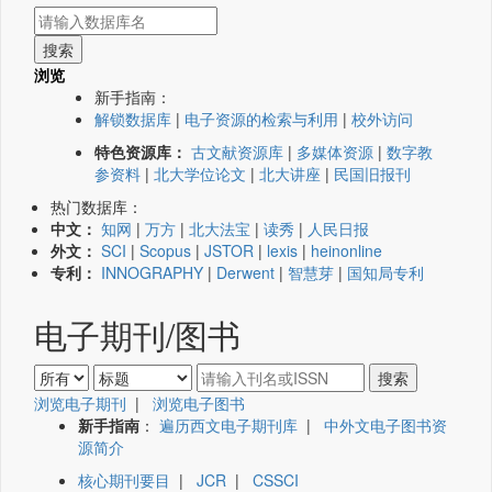
浏览
新手指南：
解锁数据库
|
电子资源的检索与利用
|
校外访问
特色资源库：
古文献资源库
|
多媒体资源
|
数字教
参资料
|
北大学位论文
|
北大讲座
|
民国旧报刊
热门数据库：
中文：
知网
|
万方
|
北大法宝
|
读秀
|
人民日报
外文：
SCI
|
Scopus
|
JSTOR
|
lexis
|
heinonline
专利：
INNOGRAPHY
|
Derwent
|
智慧芽
|
国知局专利
电子期刊/图书
浏览电子期刊
|
浏览电子图书
新手指南
：
遍历西文电子期刊库
|
中外文电子图书资
源简介
核心期刊要目
|
JCR
|
CSSCI