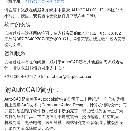
下载地址：
图书馆主页--随书光盘
请在随书光盘在线服务系统中中搜索“AUTOCAD 2011”（不区分大
小写），按提示安装虚拟光驱软件并下载AutoCAD。
软件的安装
安装过程中选择网络许可，输入服务器的ip地址162.105.138.102，
序列号357-76402707和密锁001C1，详细安装步骤见软件包内安装
说明文档。
咨询联系
安装过程中有任何问题、或对于AutoCAD还有其他服务需求或者建
议，请联系图书馆协同服务中心：
62753504/62757165，onehour@lib.pku.edu.cn
附AutoCAD简介：
AutoCAD是由美国Autodesk欧特克公司于二十世纪八十年代初为微
机上应用CAD技术（Computer Aided Design，计算机辅助设计）而
开发的绘图程序软件包，经过不断的完善，现已经成为国际上广为
流行的绘图工具。它广泛应用于建筑装饰、交通运输、航空航天、
机械制造、电子电器、医学器械、园林绿化等众多领域，被众多设
计师作为首选辅助设计软件。