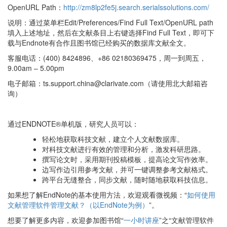
OpenURL Path：
http://zm8lp2fe5j.search.serialssolutions.com/
说明：通过菜单栏Edit/Preferences/Find Full Text/OpenURL path
填入上述地址，然后在文献条目上右键选择Find Full Text，即可下
载与Endnote有合作且图书馆已经购买的数据库文献全文。
客服电话：(400) 8424896、+86 02180369475，周一到周五，
9.00am – 5.00pm
电子邮箱：ts.support.china@clarivate.com（请使用北大邮箱咨
询）
通过ENDNOTE®单机版，研究人员可以：
轻松地获取科技文献，建立个人文献数据库。
对科技文献进行有效的管理和分析，激发科研思路。
撰写论文时，采用期刊投稿模板，提高论文写作效率。
边写作边引用参考文献，并可一键调整参考文献格式。
跨平台无缝整合，同步文献，随时随地获取科技信息。
如果想了解EndNote的基本使用方法，欢迎观看微视频：“
如何使用
文献管理软件管理文献？（以EndNote为例）
”。
想要了解更多内容，欢迎参加图书馆“
一小时讲座
”之“文献管理软件