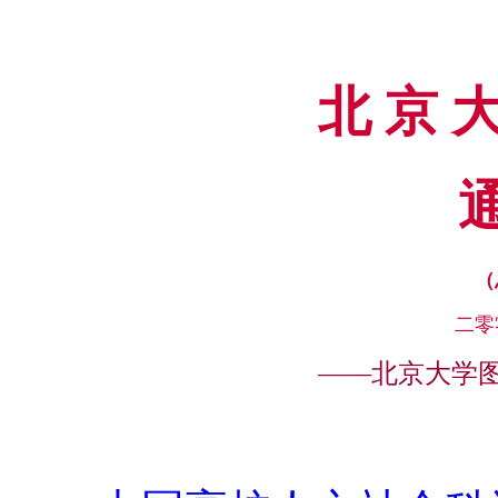
北 京 大
（
二零
——
北京大学