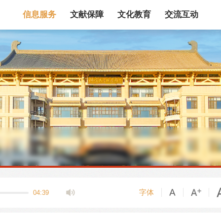
信息服务
文献保障
文化教育
交流互动
馆藏目录
论文、书、报告
数据库
电子图书和电子
机构知识库
馆际互借
新书通报
专利数据
站内搜索
字体
04:39
藏目录检索
论文、书刊、报告检索
数据库导航
电子图书和电子期刊