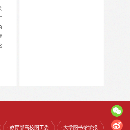
奖
广
的
程
化
教育部高校图工委
大学图书馆学报