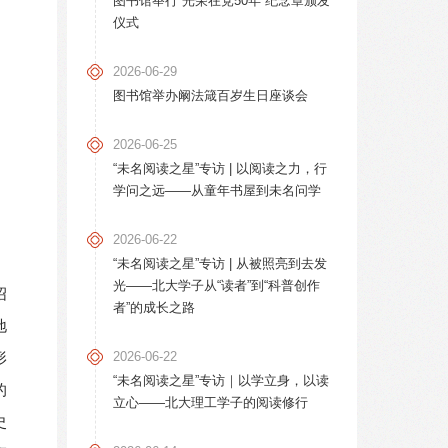
图书馆举行“光荣在党50年”纪念章颁发
仪式
2026-06-29
图书馆举办阚法箴百岁生日座谈会
2026-06-25
“未名阅读之星”专访 | 以阅读之力，行
学问之远——从童年书屋到未名问学
2026-06-22
“未名阅读之星”专访 | 从被照亮到去发
光——北大学子从“读者”到“科普创作
绍
者”的成长之路
地
2026-06-22
形
“未名阅读之星”专访｜以学立身，以读
的
立心——北大理工学子的阅读修行
史