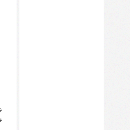
著
等
》