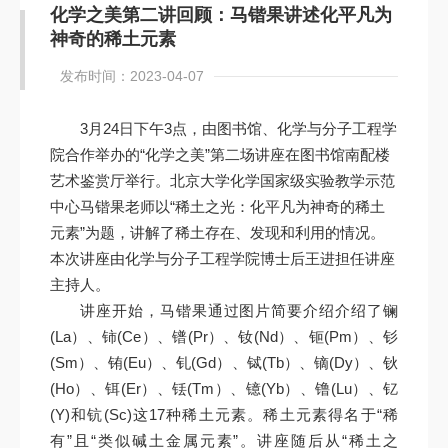
化学之美第二讲回顾：马锴果讲述化平凡为
神奇的稀土元素
发布时间：2023-04-07
3月24日下午3点，由图书馆、化学与分子工程学
院合作举办的“化学之美”第二场讲座在图书馆南配楼
艺术鉴赏厅举行。北京大学化学国家级实验教学示范
中心马锴果老师以“稀土之光：化平凡为神奇的稀土
元素”为题，讲解了稀土存在、发现和利用的情况。
本次讲座由化学与分子工程学院博士后王进担任讲座
主持人。
讲座开始，马锴果通过图片简要介绍介绍了镧
(La）、铈(Ce）、镨(Pr）、钕(Nd）、钷(Pm）、钐
(Sm）、铕(Eu）、钆(Gd）、铽(Tb）、镝(Dy）、钬
(Ho）、铒(Er）、铥(Tm）、镱(Yb）、镥(Lu）、钇
(Y)和钪(Sc)这17种稀土元素。稀土元素得名于“稀
有”且“类似碱土金属元素”。讲座随后从“稀土之