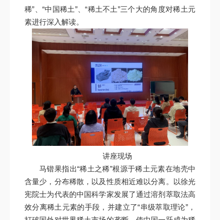
稀”、“中国稀土”、“稀土不土”三个大的角度对稀土元
素进行深入解读。
讲座现场
马锴果指出“稀土之稀”根源于稀土元素在地壳中
含量少，分布稀散，以及性质相近难以分离。以徐光
宪院士为代表的中国科学家发展了通过溶剂萃取法高
效分离稀土元素的手段，并建立了“串级萃取理论”，
打破国外对世界稀土市场的垄断，使中国一跃成为稀