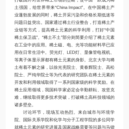
土强国，给世界带来“China Impact”。在中国稀土产
业蓬勃发展的同时，稀土开采污染和价格长期低迷等
问题日益突出。国家通过稀土行业整合，打造稀土产
业链等方式，提高稀土元素的科学利用，打好“中国
稀土保卫战”。“稀土不土”部分则简要介绍了稀土元素
在工业中的应用。稀土磁、电、光等功能材料早已应
用在日常生活中。荧光灯、LED灯、显像管电视机、
等离子体显示屏都有稀土元素的身影。北京大学与稀
土有着不解之缘，以徐光宪院士、黄春辉院士、高松
院士、严纯华院士等为代表的研究团队在稀土元素的
开发和利用领域取得了一系列国家级的科学奖励。在
稀土应用领域，我国科学家必定会辛勤耕耘、攻坚克
难，继续取得更多技术突破，打破稀土高科技领域的
诸多壁垒。
讨论环节，现场互动热烈。来自城市与环境学
院、国际关系学院和化学与分子工程学院的多位同学
就稀土元素的研究进展及国家战略需要等问题与马锴