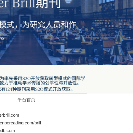
平台首页
rill.com
ereading.com/brill
pdb.com