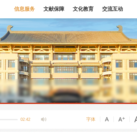
信息服务
文献保障
文化教育
交流互动
馆藏目录
论文、书、报告
数据库
电子图书和电子
机构知识库
馆际互借
新书通报
专利数据
站内搜索
字体
02:42
藏目录检索
论文、书刊、报告检索
数据库导航
电子图书和电子期刊