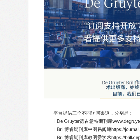
平台提供三个不同访问渠道，分别是：
l De Gruyter德古意特期刊库www.degruyterb
l Brill博睿期刊库中图易阅通https://journal.cnp
l Brill博睿期刊库教图爱学术https://brill.ce