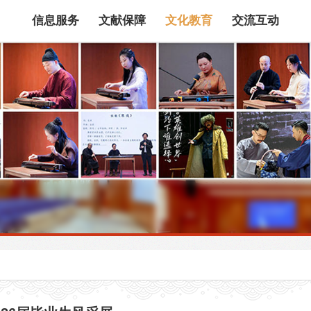
信息服务
文献保障
文化教育
交流互动
馆藏目录
论文、书、报告
数据库
电子图书和电子
机构知识库
馆际互借
新书通报
专利数据
站内搜索
藏目录检索
论文、书刊、报告检索
数据库导航
电子图书和电子期刊