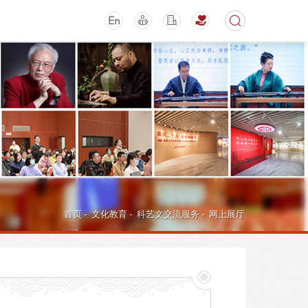
期刊
活动讲座
首页
-
文化教育
-
科艺文交流服务
-
网上展厅
导航