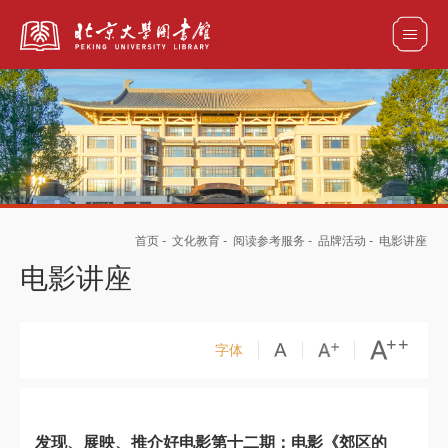
全部资源
馆藏目录检索
论文、书刊、报告检索
数据库导航
首页
-
文化教育
-
阅读参考服务
-
品牌活动
-
电影讲座
电子图书和电子期刊导航
电影讲座
字体
发现、展映、推介好电影第十二期：电影《郊区的