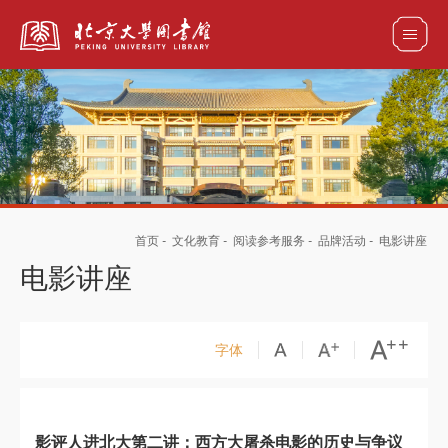
全部资源
馆藏目录检索
论文、书刊、报告检索
数据库导航
首页
-
文化教育
-
阅读参考服务
-
品牌活动
-
电影讲座
电子图书和电子期刊导航
电影讲座
字体
影评人进北大第二讲：西方大屠杀电影的历史与争议