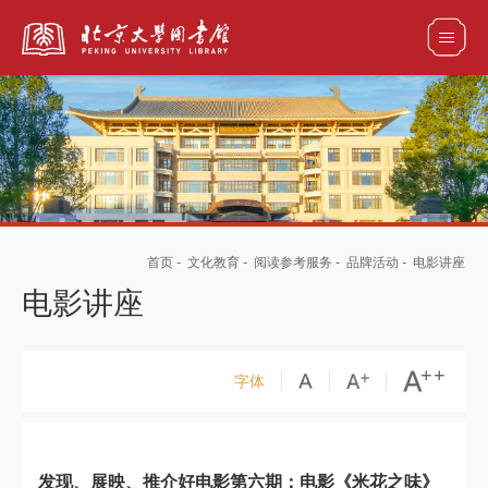
全部资源
馆藏目录检索
论文、书刊、报告检索
数据库导航
首页
-
文化教育
-
阅读参考服务
-
品牌活动
-
电影讲座
电子图书和电子期刊导航
电影讲座
字体
发现、展映、推介好电影第六期：电影《米花之味》