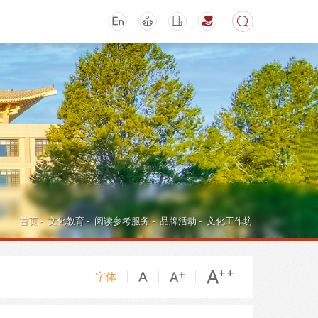
期刊
活动讲座
首页
-
文化教育
-
阅读参考服务
-
品牌活动
-
文化工作坊
字体
导航