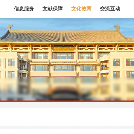
信息服务
文献保障
文化教育
交流互动
馆藏目录
论文、书、报告
数据库
电子图书和电子
机构知识库
馆际互借
新书通报
专利数据
站内搜索
藏目录检索
论文、书刊、报告检索
数据库导航
电子图书和电子期刊