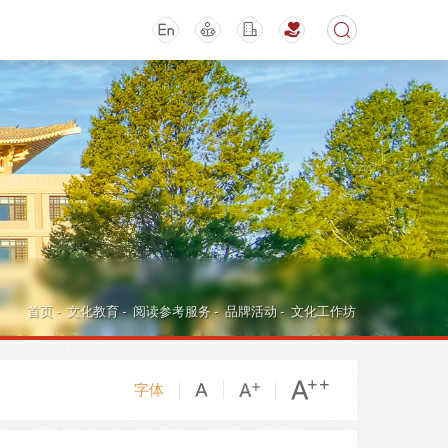
期刊
活动讲座
首页
-
文化教育
-
阅读参考服务
-
品牌活动
-
文化工作坊
字体
导航