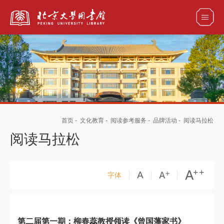
全部资源
馆藏目录检索
论文、书刊、报告检索
数据库导航
首页
-
文化教育
-
阅读参考服务
-
品牌活动
-
阅读马拉松
电子图书和电子期刊导航
阅读马拉松
字体
第二届第一期：柳春蕊教授领读《曾国藩家书》