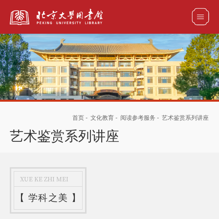
全部资源
馆藏目录检索
论文、书刊、报告检索
数据库导航
首页
-
文化教育
-
阅读参考服务
-
艺术鉴赏系列讲座
电子图书和电子期刊导航
艺术鉴赏系列讲座
XUE KE ZHI MEI
【
学科之美
】