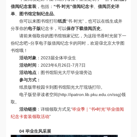
借阅纪念套装
，包括：
“书·时光”借阅纪念卡
、
借阅历史详
单
、
图书馆定制纪念品
。
你可以来图书馆打印
纸质
“书·时光”，也可以在线生成并
分享你的
电子版
纪念卡，可以
保存下载借阅历史
。
请前来领取你的图书馆独家记忆，为这段书香时光留下一
份纪念吧~分享电子版借阅纪念卡的同时，欢迎
北京大学图
书馆哦！
活动对象
：2023届全体毕业生
活动时间
：2023年6月26日-7月7日
活动地点
：图书馆阳光大厅毕业墙旁边
参与方式：
纸质版带校园卡到图书馆阳光大厅现场打印。
电子版登录读者空间(http://ipatron.lib.pku.edu.cn/ssg)领
取。
活动链接
：详细领取方式见“
毕业季｜“书•时光”毕业借阅
纪念卡套装领取活动
”
04
毕业生风采展