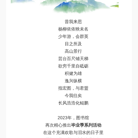
昔我来思
杨柳依依映未名
少年游，会群英
目之所及
高山景行
芸台百尺铺天梯
欲穷千里自砥砺
积健为雄
逸兴纵横
指宏图，与君盟
今我往矣
长风浩浩化鲲鹏
2023年，图书馆
再次精心推出
毕业季系列活动
在这个充满欢歌与泪水的日子里