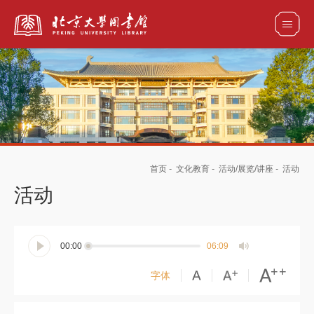
全部资源
馆藏目录检索
论文、书刊、报告检索
数据库导航
首页
-
文化教育
-
活动/展览/讲座
-
活动
电子图书和电子期刊导航
活动
00:00
06:09
字体