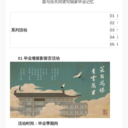
愿与你共同谱写独家毕业记忆
01 燕
02 书
系列活动
03 书山
04 逐
05 时
01
毕业墙留影留言活动
活动时间：毕业季期间