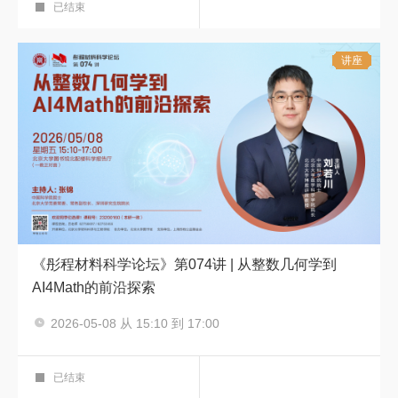
已结束
讲座
《彤程材料科学论坛》第074讲 | 从整数几何学到
AI4Math的前沿探索
主讲人：刘若川
2026-05-08 从 15:10 到 17:00
彤程材料科学论坛
科学报告厅
已结束