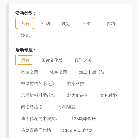
活动类型：
所有
活动
展览
讲座
工作坊
沙龙
活动专题：
所有
阅读文化节
数学之美
物理之美
化学之美
走近中国书法
中华传统艺术之美
前沿科技
彤程材料科学论坛
北大IP讲堂
文化体验
阅读马拉松
一小时讲座
博大精深的中华文明
125周年馆庆
信息素质工作坊
Chat-Read沙龙