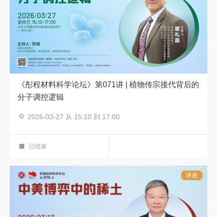
《彤程材料科学论坛》第071讲 | 植物传宗接代背后的
分子调控逻辑
主讲人：瞿礼嘉
2026-03-27 从 15:10 到 17:00
彤程材料科学论坛
科学报告厅
已结束
讲座