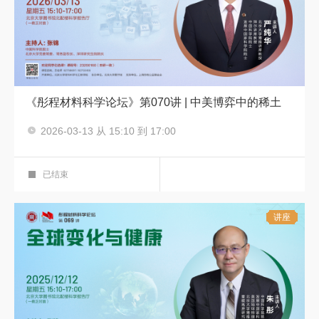
《彤程材料科学论坛》第070讲 | 中美博弈中的稀土
主讲人：严纯华 (北京大学博雅讲席教授 、拜尔讲席教授、中国科学院院士、发展中国家科学院院士)
2026-03-13 从 15:10 到 17:00
彤程材料科学论坛
科学报告厅
已结束
讲座