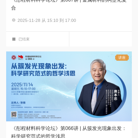
合
主讲人：张荻
2025-11-28 从 15:10 到 17:00
彤程材料科学论坛
科学报告厅
已结束
讲座
《彤程材料科学论坛》第066讲 | 从簇发光现象出发：
科学研究范式的哲学浅思