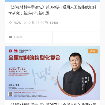
《彤程材料科学论坛》第068讲 | 通用人工智能赋能科
学研究：新趋势与新机遇
主讲人：周伯文
2025-12-12 从 13:00 到 14:50
彤程材料科学论坛
科学报告厅
已结束
讲座
《彤程材料科学论坛》第067讲 | 金属材料的构型化复