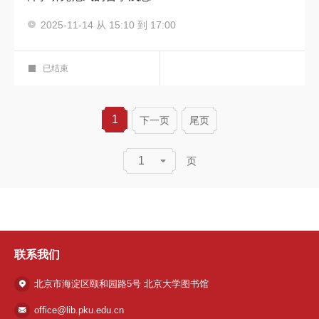
主讲人：唐本忠
2025-11-14 从 15:10 到 17:00
彤程材料科学论坛
科学报告厅
已结束
1
下一页
尾页
1
页
联系我们
北京市海淀区颐和园路5号 北京大学图书馆
office@lib.pku.edu.cn