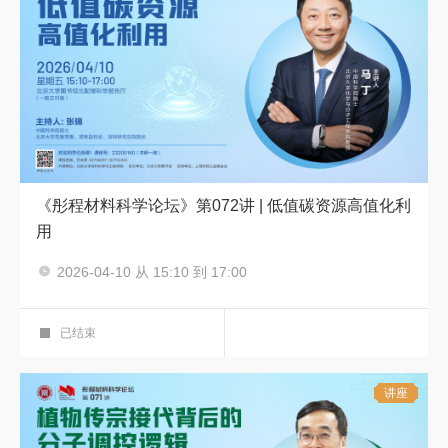
《彤程材料科学论坛》第072讲 | 低值碳资源高值化利
用
2026-04-10 从 15:10 到 17:00
彤程材料科学论坛
科学报告厅
已结束
讲座