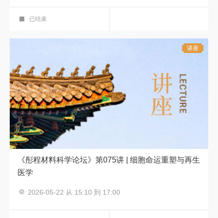
新书分享会
笔端风华 新著领航——图书馆新书领读系
科学报告厅
列活动
第十二期
已结束
讲座
《彤程材料科学论坛》第075讲 | 细胞命运重塑与再生
医学
主讲人：邓宏魁
2026-05-22 从 15:10 到 17:00
彤程材料科学论坛
科学报告厅