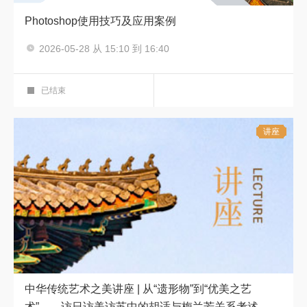
Photoshop使用技巧及应用案例
主讲人：汪聪
2026-05-28 从 15:10 到 16:40
一小时讲座
图书馆培训教室208+在线
已结束
讲座
中华传统艺术之美讲座 | 从“遗形物”到“优美之艺
术”——访日访美访苏中的胡适与梅兰芳关系考述