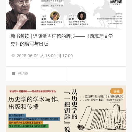
新书领读 | 追随堂吉诃德的脚步——《西班牙文学
史》的编写与出版
主讲人：崔燕
2026-06-09 从 15:00 到 17:00
新书分享会
笔端风华 新著领航——图书馆新书领读系
科学报告厅
列活动
第十二期
已结束
讲座