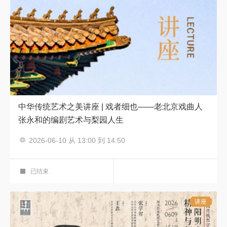
中华传统艺术之美讲座 | 戏者细也——老北京戏曲人
张永和的编剧艺术与梨园人生
2026-06-10 从 13:00 到 14:50
中华传统艺术之美
艺术鉴赏厅
已结束
讲座