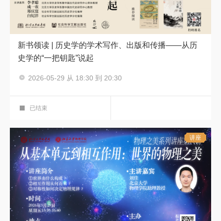
新书领读 | 历史学的学术写作、出版和传播——从历
史学的“一把钥匙”说起
主讲人：李孝聪、成一农
2026-05-29 从 18:30 到 20:30
新书分享会
笔端风华 新著领航——图书馆新书领读系
艺术鉴赏厅
列活动
第十一期
已结束
讲座