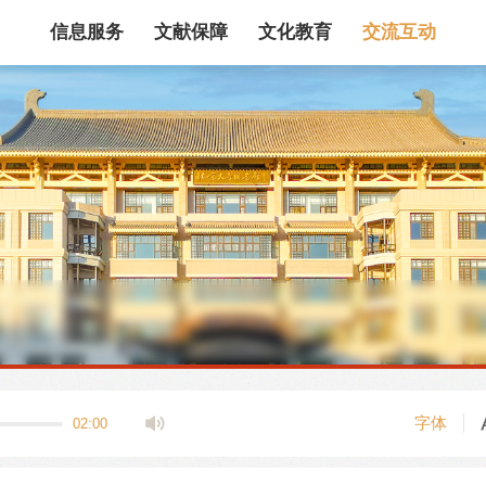
信息服务
文献保障
文化教育
交流互动
馆藏目录
论文、书、报告
数据库
电子图书和电子
机构知识库
馆际互借
新书通报
专利数据
站内搜索
字体
02:00
藏目录检索
论文、书刊、报告检索
数据库导航
电子图书和电子期刊