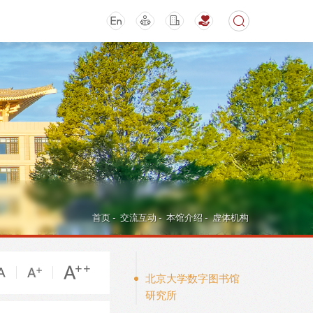
期刊
活动讲座
首页
-
交流互动
-
本馆介绍
-
虚体机构
北京大学数字图书馆
研究所
导航