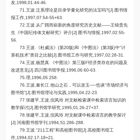
友,1998,01:44-46.
71.王波.泛系理论是目录学量化研究的法宝吗?[J].图书情
报工作,1997,07:54-55+63.
72.王波.从广阔而崭新的角度研究历史文献——王锦贵先
生《中国纪传体文献研究》评介[J].图书与情报,1997,02:55-
56.
73.王波.《杜威法》(第20版)和《中图法》(第3版)中“计
算机技术”类目之比较[J].图书馆工作与研究,1997,02:28-31.
74.王波,杨慧真.《中图法》第三版F经济类存在的问题及
改进意见[J].四川图书馆学报,1996,06:60-63.
75.理,1996,05:258.
76.王波,秦长江.他山之石，可以攻玉──也谈“市场经济与
图书馆”[J].图书馆理论与实践,1995,04:22-23.
77.张建平,王波,倪凤玲.对文献检索课中检索语言知识的
教学探讨[J].图书馆学研究,1995,01:26-27+37.
78.张建平,王波,倪凤玲.对文献课中检索语言的教学探讨
[J].河南图书馆学刊,1994,S1:286-288.
79.王波.“211工程”和高校图书馆[J].高校图书馆工
作,1994,02:17-18+21.