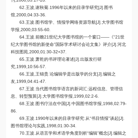
刊,2000,05:17-20.
62.王波,谢秋菊.1996年以来的目录学研究[J].图书
馆,2000,04:33-36.
63.王波.图书馆学、情报学网络资源导航[J].大学图书馆
学报,2000,03:55-60.
64.王波.前瞻21世纪大学图书馆的一个窗口——《“21世
纪大学图书馆的新使命”国际学术研讨会论文集》评介[J].河北
科技图苑,2000,01:30-32+37.
65.王波.萧乾的书评理论著述[J].出版发行研
究,1999,10:56-57.
66.王波,王锦贵.论编辑学是出版学的分支[J].编辑之
友,1999,04:41-47.
67.王波.当代图书馆学语言的新词汇:远程信息、管理信
息、转型预算[J].大学图书馆学报,1999,02:2-6.
68.王波.图书疗法在中国[J].中国图书馆学报,1998,02:79-
86.
69.王波.1990年以来的目录学研究:从“书目情报”谈起[J].
图书馆理论与实践,1998,01:30-34.
70.王波.从语言学和术语学角度剖析“编辑”概念[J].编辑之