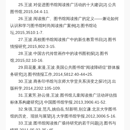
25.王波.对促进图书馆阅读推广活动的十大建议[J].公共
图书馆,2015,04:4-11.
26.王波.阅读推广、图书馆阅读推广的定义——兼论如何
认识和学习图书馆时尚阅读推广案例[J].图书馆论
坛,2015,3510:1-7.
27.王波.高校图书馆阅读推广中的新生教育书目[J].图书
情报研究,2015,802:3-15.
28.王波.中国古代传世画作中的读书图初探[J].图书
馆,2015,02:10-16.
29.田花蔓,束漫,王波.美国公共图书馆“阅读障碍症”群体服
务研究[J].图书情报工作,2014,5812:40-44+25.
30.王波.商务印书馆与京师大学堂关系演变之探讨[J].出
版科学,2014,2202:105-109.
31.王素芳,孙云倩,王波.图书馆儿童阅读推广活动评估指
标体系构建研究[J].中国图书馆学报,2013,3906:41-52.
32.朱强,王波,范凡,姚伯岳,邹新明,别立谦.北京大学图书
馆的历史、现状与展望[J].大学图书馆学报,2012,3006:5-16.
33.王波.图书馆阅读推广亟待研究的若干问题[J].图书与