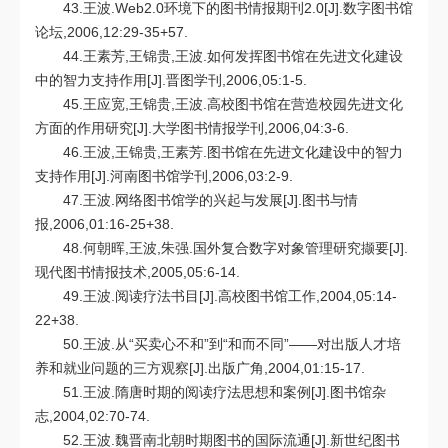
43.王波.Web2.0环境下的图书情报期刊2.0[J].数字图书馆
论坛,2006,12:29-35+57.
44.王素芳,王锦贵,王波.如何发挥图书馆在先进文化建设
中的智力支持作用[J].晋图学刊,2006,05:1-5.
45.王应宽,王锦贵,王波.高校图书馆在营造校园先进文化
方面的作用研究[J].大学图书情报学刊,2006,04:3-6.
46.王波,王锦贵,王素芳.图书馆在先进文化建设中的智力
支持作用[J].河南图书馆学刊,2006,03:2-9.
47.王波.网络图书馆学的兴起与发展[J].图书与情
报,2006,01:16-25+38.
48.何朝晖,王波,朱强.国外复合数字对象管理研究撷要[J].
现代图书情报技术,2005,05:6-14.
49.王波.阅读疗法书目[J].高校图书馆工作,2004,05:14-
22+38.
50.王波.从“买卖心不和”到“和而不同”——对出版人才培
养和就业问题的三方观察[J].出版广角,2004,01:15-17.
51.王波.隋唐时期的阅读疗法思想和案例[J].图书馆杂
志,2004,02:70-74.
52.王波.魏晋南北朝时期图书的国际流通[J].新世纪图书