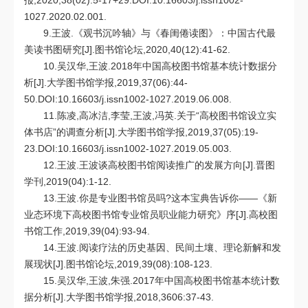
报,2020,38(02):5-17+29.DOI:10.16603/j.issn1002-
1027.2020.02.001.
9.王波.《观书沉吟轴》与《春闺倦读图》：中国古代最
美读书图研究[J].图书馆论坛,2020,40(12):41-62.
10.吴汉华,王波.2018年中国高校图书馆基本统计数据分
析[J].大学图书馆学报,2019,37(06):44-
50.DOI:10.16603/j.issn1002-1027.2019.06.008.
11.陈凌,高冰洁,李莹,王波,冯英.关于“高校图书馆设立实
体书店”的调查分析[J].大学图书馆学报,2019,37(05):19-
23.DOI:10.16603/j.issn1002-1027.2019.05.003.
12.王波.王波谈高校图书馆阅读推广的发展方向[J].晋图
学刊,2019(04):1-12.
13.王波.你是专业图书馆员吗?这本宝典告诉你——《新
业态环境下高校图书馆专业馆员职业能力研究》序[J].高校图
书馆工作,2019,39(04):93-94.
14.王波.阅读疗法的历史基因、民间土壤、理论新解和发
展现状[J].图书馆论坛,2019,39(08):108-123.
15.吴汉华,王波,朱强.2017年中国高校图书馆基本统计数
据分析[J].大学图书馆学报,2018,3606:37-43.