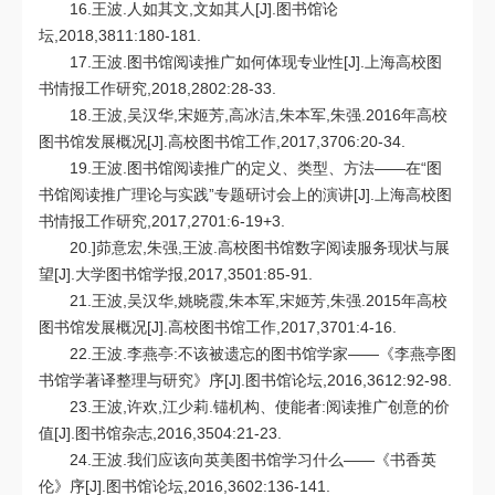
16.王波.人如其文,文如其人[J].图书馆论
坛,2018,3811:180-181.
17.王波.图书馆阅读推广如何体现专业性[J].上海高校图
书情报工作研究,2018,2802:28-33.
18.王波,吴汉华,宋姬芳,高冰洁,朱本军,朱强.2016年高校
图书馆发展概况[J].高校图书馆工作,2017,3706:20-34.
19.王波.图书馆阅读推广的定义、类型、方法――在“图
书馆阅读推广理论与实践”专题研讨会上的演讲[J].上海高校图
书情报工作研究,2017,2701:6-19+3.
20.]茆意宏,朱强,王波.高校图书馆数字阅读服务现状与展
望[J].大学图书馆学报,2017,3501:85-91.
21.王波,吴汉华,姚晓霞,朱本军,宋姬芳,朱强.2015年高校
图书馆发展概况[J].高校图书馆工作,2017,3701:4-16.
22.王波.李燕亭:不该被遗忘的图书馆学家——《李燕亭图
书馆学著译整理与研究》序[J].图书馆论坛,2016,3612:92-98.
23.王波,许欢,江少莉.锚机构、使能者:阅读推广创意的价
值[J].图书馆杂志,2016,3504:21-23.
24.王波.我们应该向英美图书馆学习什么——《书香英
伦》序[J].图书馆论坛,2016,3602:136-141.