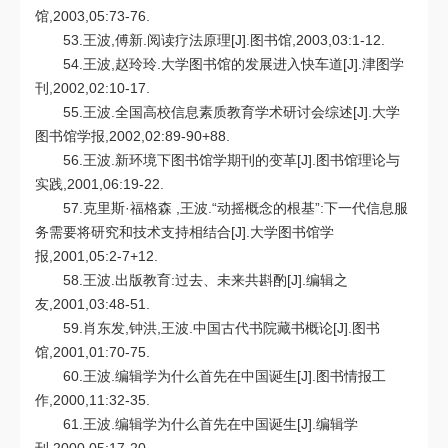
馆,2003,05:73-76.
53.王波,傅新.阅读疗法原理[J].图书馆,2003,03:1-12.
54.王波,赵玲玲.大学图书馆的发展进入快车道[J].津图学
刊,2002,02:10-17.
55.王波.全国高校信息素质教育学术研讨会综述[J].大学
图书馆学报,2002,02:89-90+88.
56.王波.新环境下图书馆学期刊的变革[J].图书馆理论与
实践,2001,06:19-22.
57.克里斯·福格森 ,王波.“动摇概念的根基”:下一代信息服
务需要将研究和技术支持相结合[J].大学图书馆学
报,2001,05:2-7+12.
58.王波.出版教育:过去、未来共斟酌[J].编辑之
友,2001,03:48-51.
59.肖东发,钟洪,王波.中国古代书院藏书概论[J].图书
馆,2001,01:70-75.
60.王波.编辑学为什么首先在中国诞生[J].图书情报工
作,2000,11:32-35.
61.王波.编辑学为什么首先在中国诞生[J].编辑学