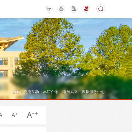
期刊
活动讲座
首页
-
交流互动
-
本馆介绍
-
馆员风采
-
数据服务中心
导航