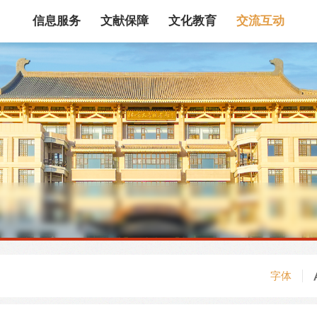
信息服务
文献保障
文化教育
交流互动
馆藏目录
论文、书、报告
数据库
电子图书和电子
机构知识库
馆际互借
新书通报
专利数据
站内搜索
字体
藏目录检索
论文、书刊、报告检索
数据库导航
电子图书和电子期刊