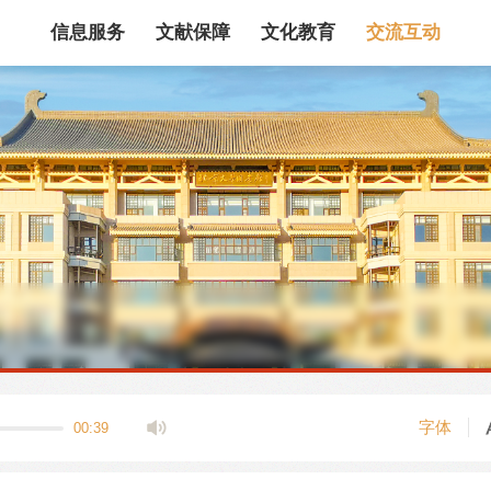
信息服务
文献保障
文化教育
交流互动
馆藏目录
论文、书、报告
数据库
电子图书和电子
机构知识库
馆际互借
新书通报
专利数据
站内搜索
字体
00:39
藏目录检索
论文、书刊、报告检索
数据库导航
电子图书和电子期刊