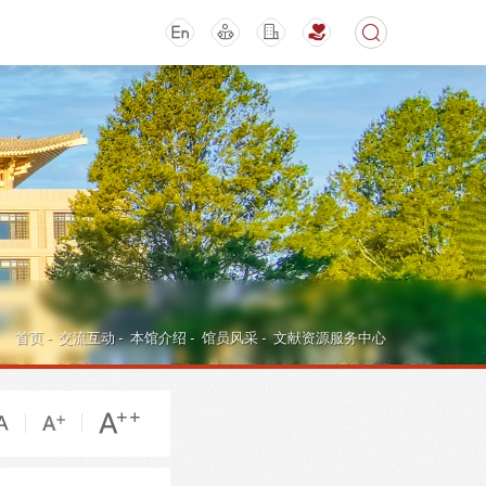
期刊
活动讲座
首页
-
交流互动
-
本馆介绍
-
馆员风采
-
文献资源服务中心
导航