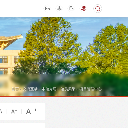
期刊
活动讲座
首页
-
交流互动
-
本馆介绍
-
馆员风采
-
项目管理中心
导航