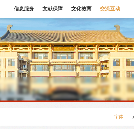
信息服务
文献保障
文化教育
交流互动
馆藏目录
论文、书、报告
数据库
电子图书和电子
机构知识库
馆际互借
新书通报
专利数据
站内搜索
字体
藏目录检索
论文、书刊、报告检索
数据库导航
电子图书和电子期刊