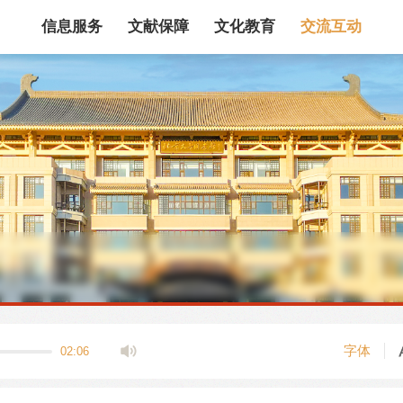
信息服务
文献保障
文化教育
交流互动
馆藏目录
论文、书、报告
数据库
电子图书和电子
机构知识库
馆际互借
新书通报
专利数据
站内搜索
字体
02:06
藏目录检索
论文、书刊、报告检索
数据库导航
电子图书和电子期刊