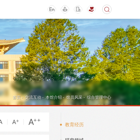
期刊
活动讲座
首页
-
交流互动
-
本馆介绍
-
馆员风采
-
综合管理中心
教育经历
导航