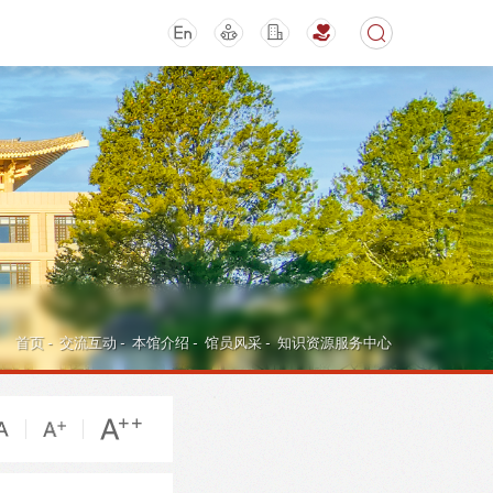
期刊
活动讲座
首页
-
交流互动
-
本馆介绍
-
馆员风采
-
知识资源服务中心
导航