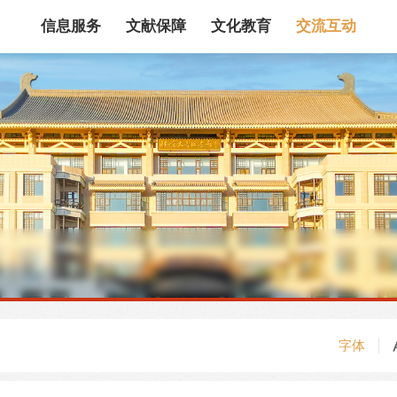
信息服务
文献保障
文化教育
交流互动
馆藏目录
论文、书、报告
数据库
电子图书和电子
机构知识库
馆际互借
新书通报
专利数据
站内搜索
字体
藏目录检索
论文、书刊、报告检索
数据库导航
电子图书和电子期刊