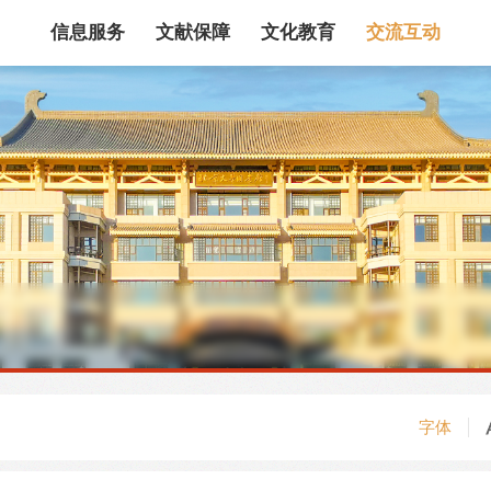
信息服务
文献保障
文化教育
交流互动
馆藏目录
论文、书、报告
数据库
电子图书和电子
机构知识库
馆际互借
新书通报
专利数据
站内搜索
字体
藏目录检索
论文、书刊、报告检索
数据库导航
电子图书和电子期刊