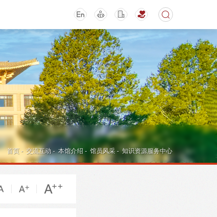
期刊
活动讲座
首页
-
交流互动
-
本馆介绍
-
馆员风采
-
知识资源服务中心
导航