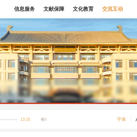
信息服务
文献保障
文化教育
交流互动
馆藏目录
论文、书、报告
数据库
电子图书和电子
机构知识库
馆际互借
新书通报
专利数据
站内搜索
字体
13:15
藏目录检索
论文、书刊、报告检索
数据库导航
电子图书和电子期刊