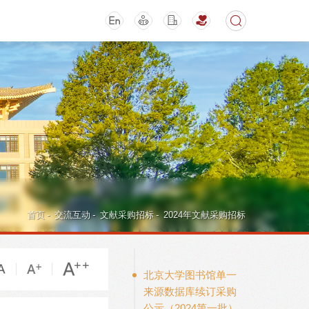
期刊
活动讲座
首页
-
交流互动
-
文献采购招标
-
2024年文献采购招标
北京大学图书馆单一
来源数据库续订采购
导航
公示（2024第一批）