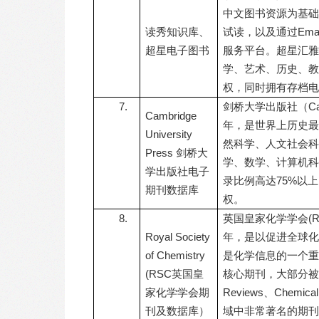
中文图书资源为基础
读秀知识库、
试读，以及通过Em
超星电子图书
服务平台。超星汇雅
学、艺术、历史、教
权，同时拥有存档电
7.
剑桥大学出版社（Cambr
Cambridge
年，是世界上历史最
University
然科学、人文社会科
Press 剑桥大
学、数学、计算机科
学出版社电子
录比例高达75%以
期刊数据库
权。
8.
英国皇家化学学会(Royal
Royal Society
年，是以促进全球化
of Chemistry
是化学信息的一个重
(RSC英国皇
核心期刊，大部分被SCI和
家化学学会期
Reviews、Chemica
刊及数据库）
域中非常著名的期刊