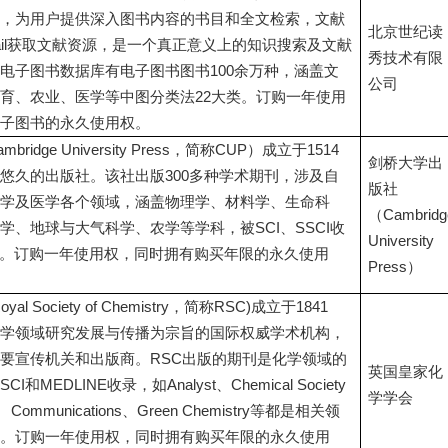
，为用户提供深入图书内容的书目和全文检索，文献
北京世纪读
ail获取文献资源，是一个真正意义上的知识搜索及文献
秀技术有限
电子图书数据库有电子图书图书100余万种，涵盖文
公司
育、农业、医学等中图分类法22大类。订购一年使用
子图书的永久使用权。
idge University Press，简称CUP）成立于1514
剑桥大学出
悠久的出版社。该社出版300多种学术期刊，涉及自
版社
学及医学各个领域，涵盖物理学、材料学、生命科
（Cambridg
学、地球与大气科学、农学等学科，被SCI、SSCI收
University
上。订购一年使用权，同时拥有购买年限的永久使用
Press）
 Society of Chemistry，简称RSC)成立于1841
学领域研究发展与传播为宗旨的国际权威学术机构，
要宣传机关和出版商。RSC出版的期刊是化学领域的
英国皇家化
MEDLINE收录，如Analyst、Chemical Society
学学会
l Communications、Green Chemistry等都是相关领
。订购一年使用权，同时拥有购买年限的永久使用