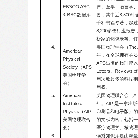
EBSCO ASC
律、医学、语言学、
& BSC数据库
要，其中近3,800
千种书籍专著，超过1
8,200多份行业报
析家的访谈录等。订
4.
美国物理学会（The Ame
American
年，在全球拥有会员
Physical
APS出版的物理评论系列期刊
Society（APS
Letters、Revie
美国物理学
用次数最多的科技期
会）
用权。
5.
American
美国物理联合会（Americ
Institute of
年。AIP 是一家
Physics（AIP
印刷品和电子版）的
美国物理联合
的文献内容，包括一
会）
医疗物理学、核物理
6.
读秀知识库是由海量