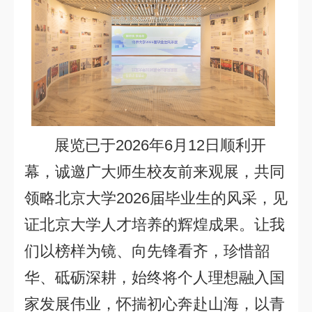
展览已于
2026
年
6
月
12
日顺利开
幕，诚邀广大师生校友前来观展，共同
领略北京大学
2026
届毕业生的风采，见
证北京大学人才培养的辉煌成果。让我
们以榜样为镜、向先锋看齐，珍惜韶
华、砥砺深耕，始终将个人理想融入国
家发展伟业，怀揣初心奔赴山海，以青