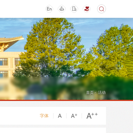
期刊
活动讲座
首页
-
活动
字体
导航