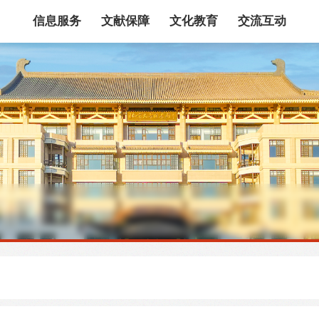
信息服务
文献保障
文化教育
交流互动
馆藏目录
论文、书、报告
数据库
电子图书和电子
机构知识库
馆际互借
新书通报
专利数据
站内搜索
藏目录检索
论文、书刊、报告检索
数据库导航
电子图书和电子期刊