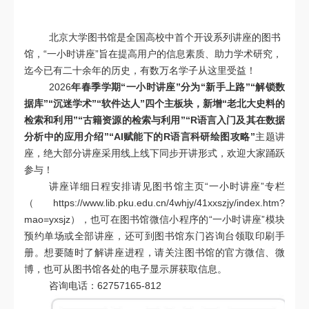
北京大学图书馆是全国高校中首个开设系列讲座的图书
馆，
“
一小时讲座
”
旨在提高用户的信息素质、助力学术研究，
迄今已有二十余年的历史，有数万名学子从这里受益！
2026
年春季学期“一小时讲座”分为“新手上路”“解锁数
据库”“沉迷学术”“软件达人”四个主板块，新增“老北大史料的
检索和利用”“古籍资源的检索与利用”“R语言入门及其在数据
分析中的应用介绍”“AI赋能下的R语言科研绘图攻略”
主题讲
座，绝大部分讲座采用线上线下同步开讲形式，欢迎大家踊跃
参与！
讲座详细日程安排请见图书馆主页“一小时讲座”专栏
（
https://www.lib.pku.edu.cn/4whjy/41xxszjy/index.htm?
mao=yxsjz
），也可在图书馆微信小程序的“一小时讲座”模块
预约单场或全部讲座，还可到图书馆东门咨询台领取印刷手
册。想要随时了解讲座进程，请关注图书馆的官方微信、微
博，也可从图书馆各处的电子显示屏获取信息。
咨询电话：
62757165-812