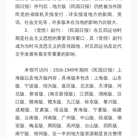
国日报》停刊后，地方版《民国日报》仍然被当作国
民党的省级机关报发行，详实报道地方的新闻、资
讯、社会文化等，许多版本在当地的影响力比较大。
3、《觉悟》副刊：《民国日报》在五四运动时
期是社会主义思想的重要宣传窗口，其《觉悟》副刊
成为当时马克思主义的宣传园地，对五四运动及近代
文学发展有着非常重要的影响。
本馆可访问：1916-1949年期间《民国日报》上
海版以及地方版内容，具体版本包含：上海版、山东
版、宁波版、绍兴版、嘉区版、北京版、天津版、河
北版、察省版、(南京新报版)、江西版、湖南版、汉
口版、赣南版、赣东版、九江版、岭东版、黎川版、
成都版、甘肃版、绥远版、青海版、宁夏版、福建
版、云南版、河南版、广州版、中山版、琼崖版、潮
安版、梅县版、两阳版、高州版、台山版、四邑版、
南宁版、梧州版。近一半的地方版资源都是首次整理