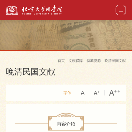
全部资源
首页
-
文献保障
-
特藏资源
-
晚清民国文献
馆藏目录检索
论文、书刊、报告检索
数据库导航
晚清民国文献
电子图书和电子期刊导航
字体
内容介绍