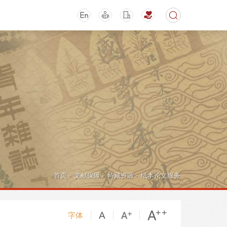
期刊
活动讲座
首页
-
文献保障
-
特藏资源
-
纸本论文服务
字体
导航