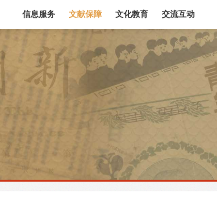
信息服务
文献保障
文化教育
交流互动
馆藏目录
论文、书、报告
数据库
电子图书和电子
机构知识库
馆际互借
新书通报
专利数据
站内搜索
藏目录检索
论文、书刊、报告检索
数据库导航
电子图书和电子期刊