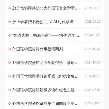
总分馆协同共筑北大外国语言文学学科资源保障体系 —— 北大图书馆文献资源服务中心赴外院分馆调研
2025-05-15
沪上学者赠书传薪 共探 AI 时代翻译新径 —— 外院图书分馆获赠朱振武教授重要学术著作
2025-05-15
“外语为桥，书海为家” ——“外国语学院图书分馆资源与服务”讲座顺利举行
2024-11-26
外国语学院分馆外事新闻两则
2024-10-30
外国语学院分馆助力学院俄语、泰语专业教学
2024-10-30
外国语学院图书分馆受赠《纪德文集》10卷本
2024-10-18
外国语学院分馆馆藏多语种红色主题书展开展
2024-07-02
外国语学院分馆举办第二届阅读之星评选和颁奖活动
2024-03-25