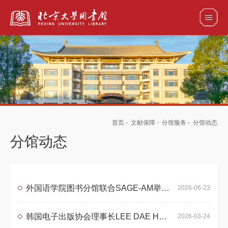
全部资源
馆藏目录检索
论文、书刊、报告检索
数据库导航
首页
-
文献保障
-
分馆服务
-
分馆动态
电子图书和电子期刊导航
分馆动态
外国语学院图书分馆联合SAGE-AM举办原始档案工作坊
2026-06-23
韩国电子出版协会理事长LEE DAE HYUN先生访问外国语学院分馆
2026-03-24