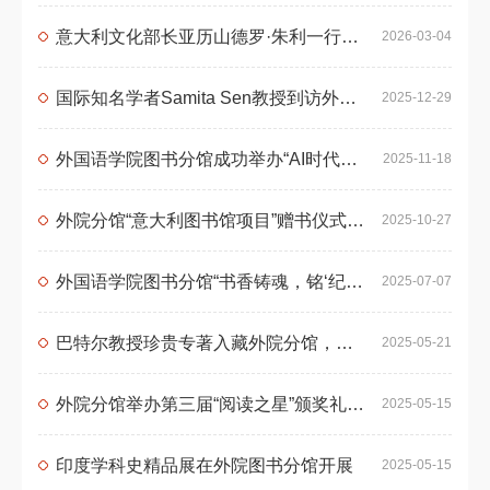
意大利文化部长亚历山德罗·朱利一行莅临外国语学院图书馆参访
2026-03-04
国际知名学者Samita Sen教授到访外国语学院图书分馆
2025-12-29
外国语学院图书分馆成功举办“AI时代，我们还需要图书馆吗？”专题讲座
2025-11-18
外院分馆“意大利图书馆项目”赠书仪式圆满举行，中意人文交流再添新纽带
2025-10-27
外国语学院图书分馆“书香铸魂，铭‘纪’于心”党纪学习主题书展揭幕仪式顺利举办
2025-07-07
巴特尔教授珍贵专著入藏外院分馆，赋能外院学术发展
2025-05-21
外院分馆举办第三届“阅读之星”颁奖礼 三位师生获表彰
2025-05-15
印度学科史精品展在外院图书分馆开展
2025-05-15