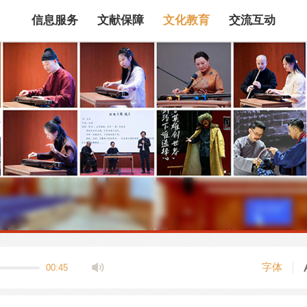
信息服务
文献保障
文化教育
交流互动
馆藏目录
论文、书、报告
数据库
电子图书和电子
机构知识库
馆际互借
新书通报
专利数据
站内搜索
字体
00:45
藏目录检索
论文、书刊、报告检索
数据库导航
电子图书和电子期刊