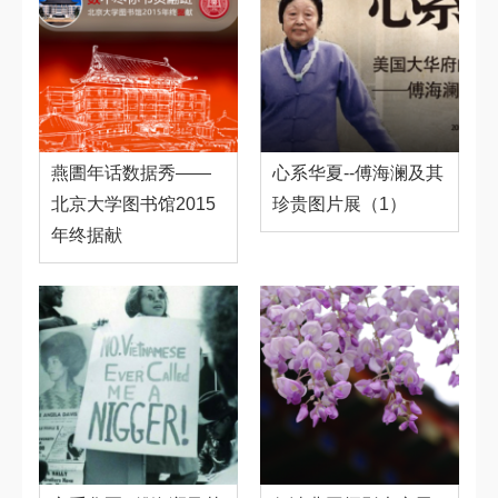
燕圕年话数据秀——
心系华夏--傅海澜及其
北京大学图书馆2015
珍贵图片展（1）
年终据献