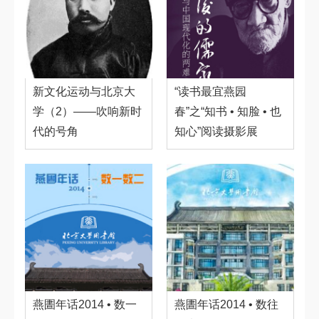
新文化运动与北京大
“读书最宜燕园
学（2）——吹响新时
春”之“知书 • 知脸 • 也
代的号角
知心”阅读摄影展
燕圕年话2014 • 数一
燕圕年话2014 • 数往