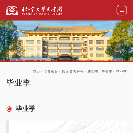
全部资源
馆藏目录检索
论文、书刊、报告检索
数据库导航
首页
-
文化教育
-
阅读参考服务
-
迎新季、毕业季
-
毕业季
电子图书和电子期刊导航
毕业季
毕业季