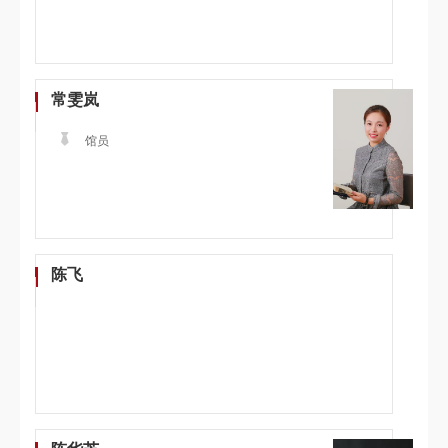
常雯岚
馆员
陈飞