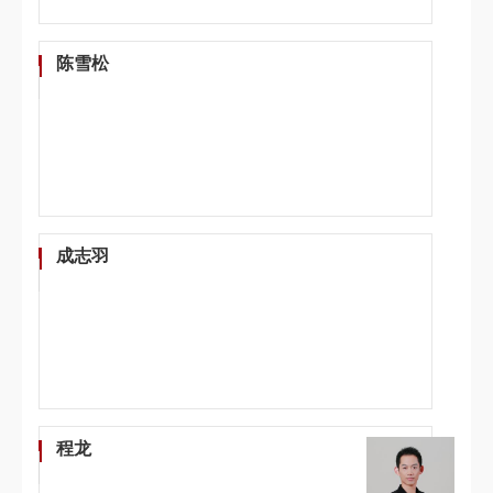
陈雪松
成志羽
程龙