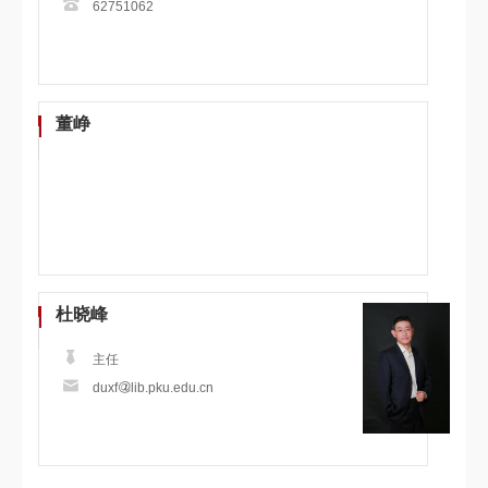
62751062
董峥
杜晓峰
主任
duxf
lib.pku.edu.cn