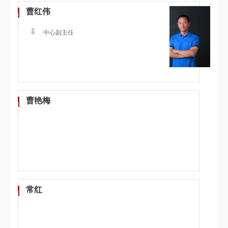
曹红伟
中心副主任
曹艳梅
常红