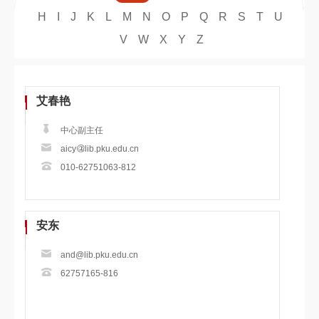
H
I
J
K
L
M
N
O
P
Q
R
S
T
U
V
W
X
Y
Z
艾春艳
中心副主任
aicy
lib.pku.edu.cn
010-62751063-812
安东
and@lib.pku.edu.cn
62757165-816