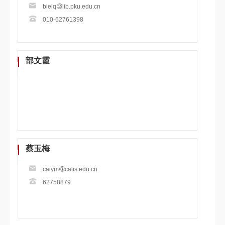
bielq
lib.pku.edu.cn
010-62761398
部文霞
蔡玉梅
caiym
calis.edu.cn
62758879