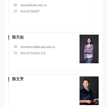
chenrj
calis.edu.cn
010-62759307
陈天如
chentianru
lib.pku.edu.cn
010-62751054-112
陈文芳