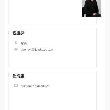
程援探
馆员
chengyt
lib.pku.edu.cn
崔海媛
cuihy
lib.pku.edu.cn