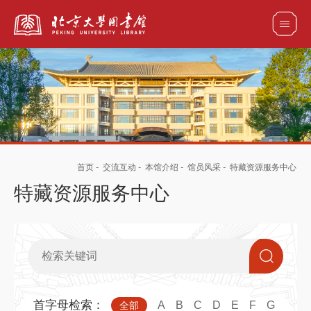
全部资源
馆藏目录检索
论文、书刊、报告检索
数据库导航
首页
-
交流互动
-
本馆介绍
-
馆员风采
-
特藏资源服务中心
电子图书和电子期刊导航
特藏资源服务中心
首字母检索：
A
B
C
D
E
F
G
全部