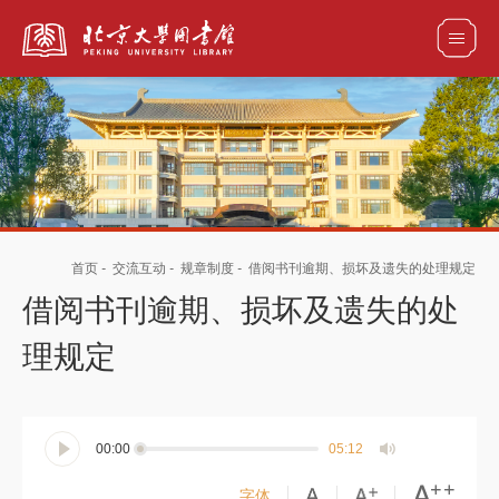
全部资源
馆藏目录检索
论文、书刊、报告检索
数据库导航
首页
-
交流互动
-
规章制度
-
借阅书刊逾期、损坏及遗失的处理规定
电子图书和电子期刊导航
借阅书刊逾期、损坏及遗失的处
理规定
00:00
05:12
字体