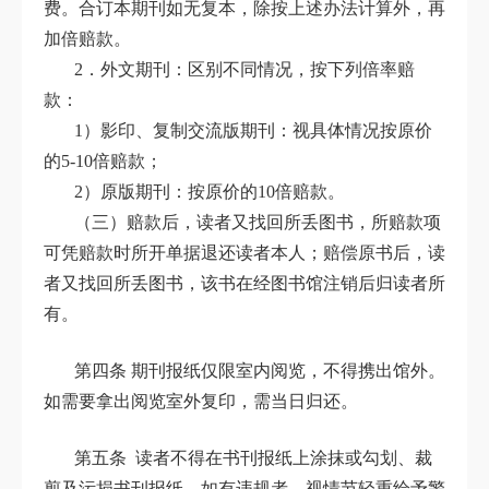
费。合订本期刊如无复本，除按上述办法计算外，再
加倍赔款。
2．外文期刊：区别不同情况，按下列倍率赔
款：
1）影印、复制交流版期刊：视具体情况按原价
的5-10倍赔款；
2）原版期刊：按原价的10倍赔款。
（三）赔款后，读者又找回所丢图书，所赔款项
可凭赔款时所开单据退还读者本人；赔偿原书后，读
者又找回所丢图书，该书在经图书馆注销后归读者所
有。
第四条 期刊报纸仅限室内阅览，不得携出馆外。
如需要拿出阅览室外复印，需当日归还。
第五条 读者不得在书刊报纸上涂抹或勾划、裁
剪及污损书刊报纸，如有违规者，视情节轻重给予警