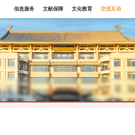
信息服务
文献保障
文化教育
交流互动
馆藏目录
论文、书、报告
数据库
电子图书和电子
机构知识库
馆际互借
新书通报
专利数据
站内搜索
藏目录检索
论文、书刊、报告检索
数据库导航
电子图书和电子期刊