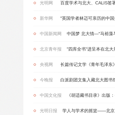
光明网
百度学术与北大、CALIS
新华网
"英国学者林迈可亲历的中
中国新闻网
中国梦 北大情—“马裕
北京青年报
"四库全书"进呈本在北
央视网
长篇传记文学《青年毛泽东
今晚报
白派剧团文集入藏北大图
中国文化报
《胡适藏书目录》出版
光明日报
学人与学术的摇篮——北京