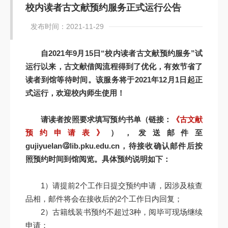
校内读者古文献预约服务正式运行公告
发布时间：2021-11-29
自
2021
年
9
月
15
日“校内读者古文献预约服务”试
运行以来，古文献借阅流程得到了优化，有效节省了
读者到馆等待时间。该服务将于
2021
年
12
月
1
日起正
式运行，欢迎校内师生使用！
请读者按照要求填写预约书单（链接：
《古文献
预约申请表》
），发送邮件至
gujiyuelan
lib.pku.edu.cn
，待接收确认邮件后按
照预约时间到馆阅览。具体预约说明如下：
1）请提前2个工作日提交预约申请，因涉及核查
品相，邮件将会在接收后的2个工作日内回复；
2）古籍线装书预约不超过3种，阅毕可现场继续
申请；