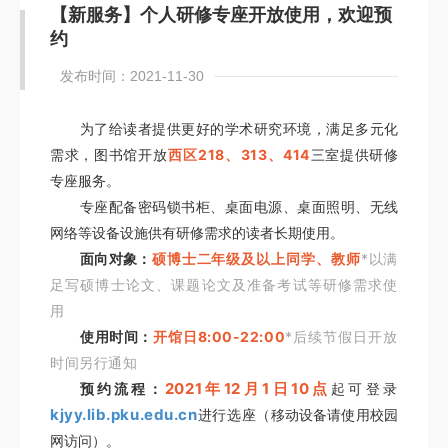
【新服务】个人研修专座开放使用，欢迎预
约
发布时间：2021-11-30
为了给读者提供更好的学术研究环境，满足多元化
西区218、313、414
需求，图书馆开放
三室提供研修
专座服务。
专座配备密码锁书柜、桌面电源、桌面照明、无线
网络等设备设施供有研修需求的读者长期使用。
硕博士二年级及以上同学、教师
*以满
面向对象：
足写硕博士论文、课题论文及准备考试等研修需求使
用
开馆日8:00-22:00
*后续节假日开放
使用时间：
时间另行通知
2021年12月1日10点
起
可登录
预约流程：
kjyy.lib.pku.edu.cn
进行选座
（移动设备请使用校园
。
网访问）