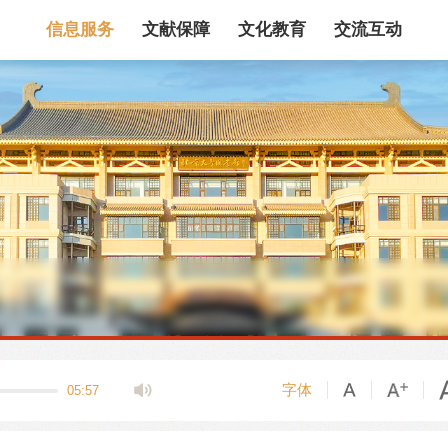
信息服务
文献保障
文化教育
交流互动
馆藏目录
论文、书、报告
数据库
电子图书和电子
机构知识库
馆际互借
新书通报
专利数据
站内搜索
字体
05:57
藏目录检索
论文、书刊、报告检索
数据库导航
电子图书和电子期刊