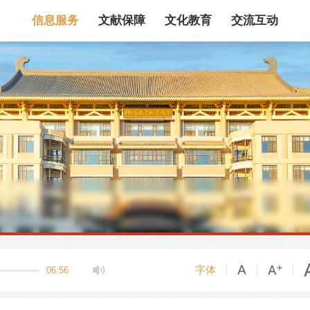
信息服务
文献保障
文化教育
交流互动
馆藏目录
论文、书、报告
数据库
电子图书和电子
机构知识库
馆际互借
新书通报
专利数据
站内搜索
字体
06:56
藏目录检索
论文、书刊、报告检索
数据库导航
电子图书和电子期刊