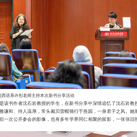
院西语系许彤老师主持本次新书分享活动
是该书作者沈石岩教授的学生，在新书分享中深情追忆了沈石岩教
雅谦和、待人温厚，常头戴贝雷帽骑行于燕园，一身君子之风。她
后一次公开参会的影像，也有多年学界同仁相聚的留影，一张张旧