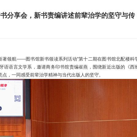
新书分享会，新书责编讲述前辈治学的坚守与传
 新著领航——图书馆新书领读系列活动”第十二期在图书馆北配楼科
牙语语言文学系，邀请商务印书馆责编崔燕，围绕新近出版的《西
亮点，一同感受前辈治学精神与当代出版人的坚守。