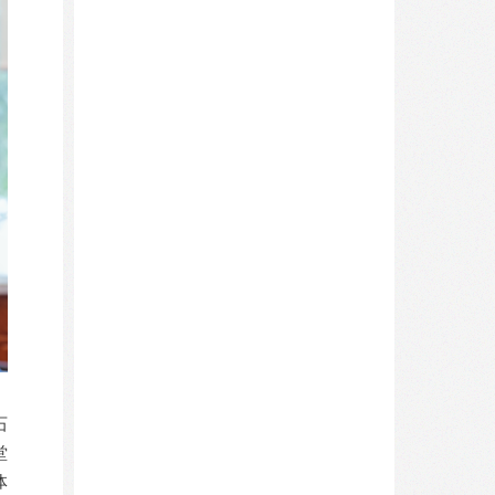
石
堂
体