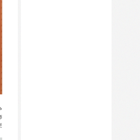
争
师
更