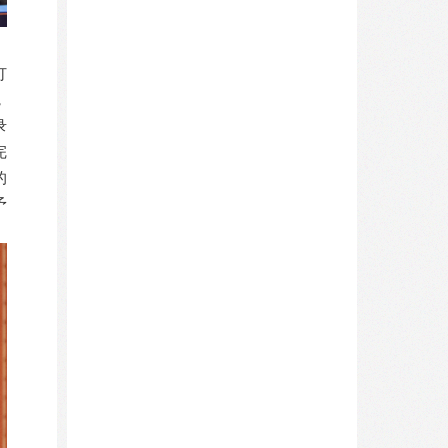
打
，
录
完
的
予