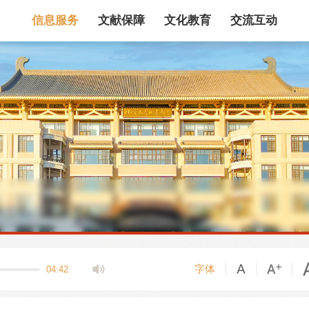
信息服务
文献保障
文化教育
交流互动
馆藏目录
论文、书、报告
数据库
电子图书和电子
机构知识库
馆际互借
新书通报
专利数据
站内搜索
字体
04:42
藏目录检索
论文、书刊、报告检索
数据库导航
电子图书和电子期刊