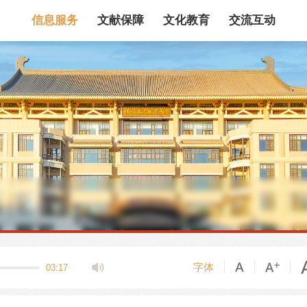
信息服务
文献保障
文化教育
交流互动
馆藏目录
论文、书、报告
数据库
电子图书和电子
机构知识库
馆际互借
新书通报
专利数据
站内搜索
字体
03:17
藏目录检索
论文、书刊、报告检索
数据库导航
电子图书和电子期刊