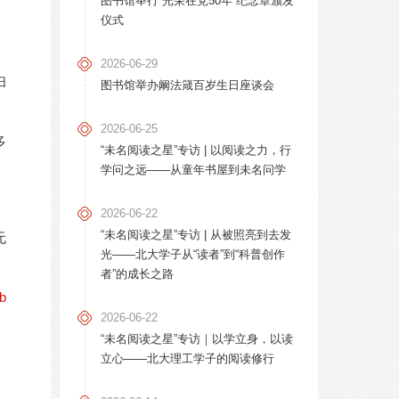
图书馆举行“光荣在党50年”纪念章颁发
仪式
2026-06-29
扫
图书馆举办阚法箴百岁生日座谈会
2026-06-25
多
“未名阅读之星”专访 | 以阅读之力，行
学问之远——从童年书屋到未名问学
2026-06-22
“未名阅读之星”专访 | 从被照亮到去发
无
光——北大学子从“读者”到“科普创作
者”的成长之路
>b
2026-06-22
“未名阅读之星”专访｜以学立身，以读
立心——北大理工学子的阅读修行