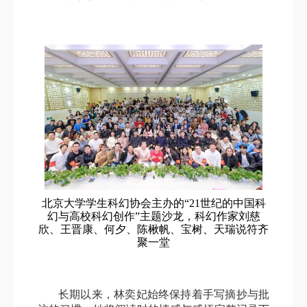
北京大学学生科幻协会主办的“21世纪的中国科
幻与高校科幻创作”主题沙龙，科幻作家刘慈
欣、王晋康、何夕、陈楸帆、宝树、天瑞说符齐
聚一堂
长期以来，林奕妃始终保持着手写摘抄与批