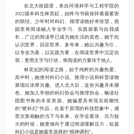
在北大校园里，来自
环境科学与工程学院的
2022级本科生林奕妃
，始终与书籍保持着最紧密
的联结。少年时对科幻、推理读物好奇张望，燕
园里将阅读融入专业学习、实践探索与自我成
长，广泛的阅读早已成为她生活的底色，她于此
认识世界，回应世界。多年来，她以兴趣为引，
以专业为基，以实践为要，在阅读世界中沉淀自
我；更用文字与行动，将阅读的力量传于他人。
林奕妃的阅读之路，始于纯粹的兴趣热爱。
高中时，她便对科幻小说、推理小说和科普读物
展现出浓厚兴趣。进入北大后，这份兴趣并未褪
色。她加入学校的科幻协会与推理协会，畅读社
团图书角的丰富资源。她偏爱具有现实前瞻性
的“硬科幻”作品，在基于原理的科技想象中，感
受次第相触的当下与未来。在学业紧张、压力较
大的时候，她更倾向于通过阅读缓解压力，短篇
科幻小说是她最常选择的“精神调剂”。