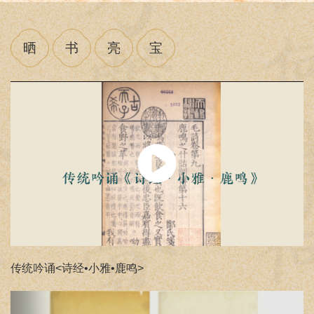
晒
书
亮
宝
传统吟诵<诗经•小雅•鹿鸣>