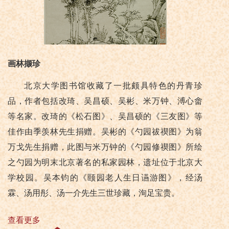
画林撷珍
北京大学图书馆收藏了一批颇具特色的丹青珍
品，作者包括改琦、吴昌硕、吴彬、米万钟、溥心畬
等名家。改琦的《松石图》、吴昌硕的《三友图》等
佳作由季羡林先生捐赠。吴彬的《勺园祓禊图》为翁
万戈先生捐赠，此图与米万钟的《勺园修禊图》所绘
之勺园为明末北京著名的私家园林，遗址位于北京大
学校园。吴本钧的《颐园老人生日䜩游图》，经汤
霖、汤用彤、汤一介先生三世珍藏，洵足宝贵。
查看更多