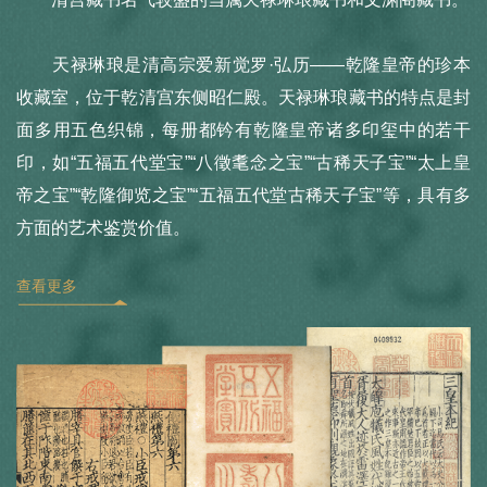
天禄琳琅是清高宗爱新觉罗·弘历——乾隆皇帝的珍本
收藏室，位于乾清宫东侧昭仁殿。天禄琳琅藏书的特点是封
面多用五色织锦，每册都钤有乾隆皇帝诸多印玺中的若干
印，如“五福五代堂宝”“八徵耄念之宝”“古稀天子宝”“太上皇
帝之宝”“乾隆御览之宝”“五福五代堂古稀天子宝”等，具有多
方面的艺术鉴赏价值。
查看更多