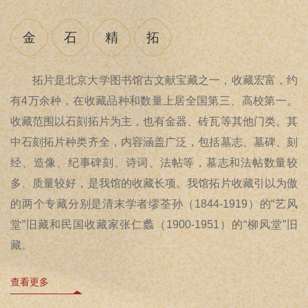
金
石
精
拓
拓片是北京大学图书馆古文献宝藏之一，收藏宏富，约
有4万余种，在收藏品种和数量上居全国第三、高校第一。
收藏范围以石刻拓片为主，也有金器、砖瓦等其他门类。其
中石刻拓片种类齐全，内容涵盖广泛，包括墓志、墓碑、刻
经、造像、纪事碑刻、诗词、法帖等，墓志和法帖数量较
多、质量较好，是我馆的收藏长项。我馆拓片收藏引以为傲
的两个专藏分别是清末学者缪荃孙（1844-1919）的“艺风
堂”旧藏和民国收藏家张仁蠡（1900-1951）的“柳风堂”旧
藏。
查看更多