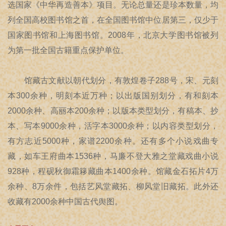
选国家《中华再造善本》项目。无论总量还是珍本数量，均
列全国高校图书馆之首，在全国图书馆中位居第三，仅少于
国家图书馆和上海图书馆。2008年，北京大学图书馆被列
为第一批全国古籍重点保护单位。
馆藏古文献以朝代划分，有敦煌卷子288号，宋、元刻
本300余种，明刻本近万种；以出版国别划分，有和刻本
2000余种、高丽本200余种；以版本类型划分，有稿本、抄
本、写本9000余种，活字本3000余种；以内容类型划分，
有方志近5000种，家谱2200余种。还有多个小说戏曲专
藏，如车王府曲本1536种，马廉不登大雅之堂藏戏曲小说
928种，程砚秋御霜簃藏曲本1400余种。馆藏金石拓片4万
余种、8万余件，包括艺风堂藏拓、柳风堂旧藏拓。此外还
收藏有2000余种中国古代舆图。