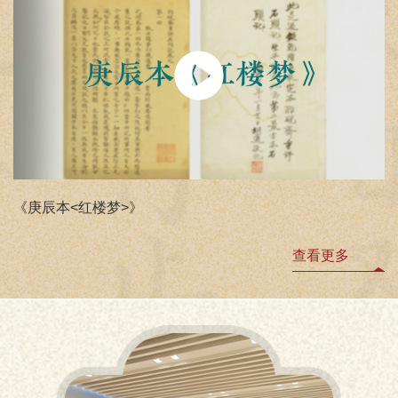
《庚辰本<红楼梦>》
查看更多