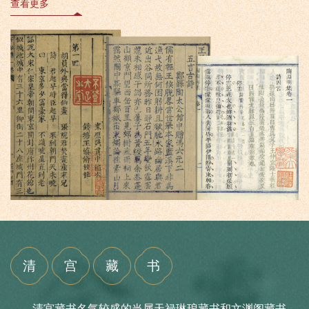
查看更多
清
宫
藏
书
清宫藏书名气较盛的当属天禄琳琅藏书和文渊阁藏书。