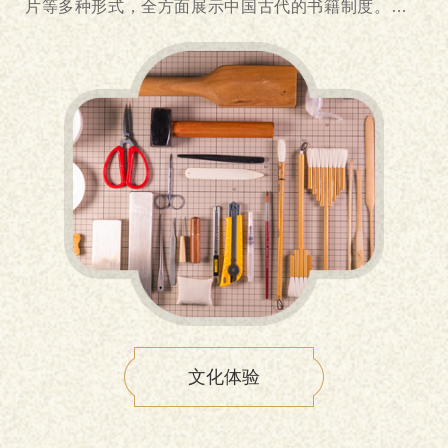
片等多种形式，全方面展示中国古代的书籍制度。展览
以文字的产生、纸张的发明、雕版、活字、少数民族古
籍、书籍装帧为线索，同时兼顾北大古籍馆藏，体现了
本馆的古籍特藏文献收藏所具备的规模宏大、种类齐
全、珍品众多等特点。我们希望通过书史展览使全校师
生近距离接触古文献，了解我们的丰富馆藏，感受中华
书籍文明源远流长。 VR全景漫游
文化体验