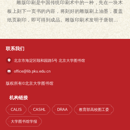
雕版印刷是中国传统印刷术中的一种，先在一块木
板上刻下一页书的内容，将刻好的雕版刷上油墨，覆盖
纸页刷印，即可得到成品。雕版印刷术发明于唐朝，并
在唐朝中后期普遍使用。宋代时毕昇发明活字印刷术，
之后又相继衍生出彩色套印、饾版、拱花等新技术。它
凝聚着中国造纸术、制墨术、雕刻术、摹拓术等多种中
联系我们
华优秀传统技艺的菁华，为中国代书籍出版业的兴盛奠
北京市海淀区颐和园路5号 北京大学图书馆
定了坚实基础，在世界文化传播史上起着无与伦比的重
office@lib.pku.edu.cn
要作用。2006年雕版印刷技艺被列入第一批国家级非物
质文化遗产名录，2009年正式入选世界人类非物质文化
版权所有©北京大学图书馆
遗产代表作名录。...
机构链接
CALIS
CASHL
DRAA
教育部高校图工委
大学图书馆学报