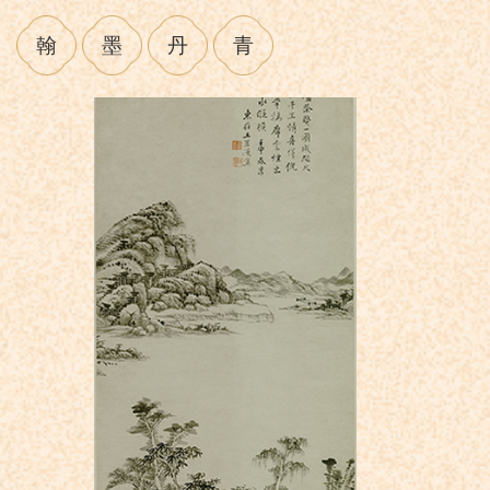
翰
墨
丹
青