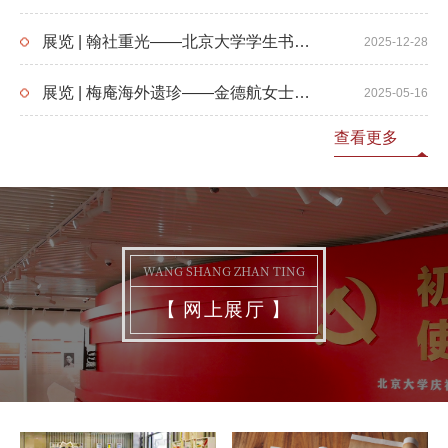
展览 | 翰社重光——北京大学学生书画协会复社45周年展
2025-12-28
展览 | 梅庵海外遗珍——金德航女士古琴文献展
2025-05-16
查看更多
WANG SHANG ZHAN TING
【
网上展厅
】