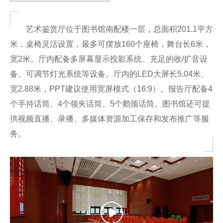
艺术鉴赏厅位于图书馆南配楼一层，总面积201.1平方
米，桌椅灵活设置，最多可摆放160个座椅，舞台长6米，
宽2米。厅内配备多屏幕显示投影系统、充足的收/扩音设
备、可调节灯光系统等设备。厅内的LED大屏长5.04米、
宽2.88米，PPT建议使用宽屏模式（16:9）。报告厅配备4
个手持话筒、4个领夹话筒、5个鹅颈话筒。图书馆还可提
供视频直播、录播、多媒体资源加工保存和发布推广等服
务。