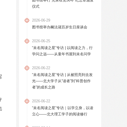
图书馆举行“光荣在党50年”纪念章颁发
仪式
2026-06-29
图书馆举办阚法箴百岁生日座谈会
2026-06-25
“未名阅读之星”专访 | 以阅读之力，行
学问之远——从童年书屋到未名问学
，
2026-06-22
“未名阅读之星”专访 | 从被照亮到去发
写
光——北大学子从“读者”到“科普创作
者”的成长之路
专
2026-06-22
“未名阅读之星”专访｜以学立身，以读
也
立心——北大理工学子的阅读修行