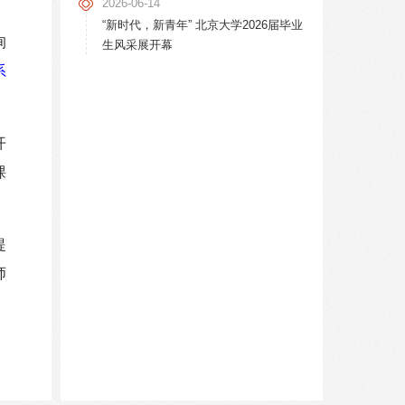
2026-06-14
，
“新时代，新青年” 北京大学2026届毕业
询
生风采展开幕
系
开
课
提
师