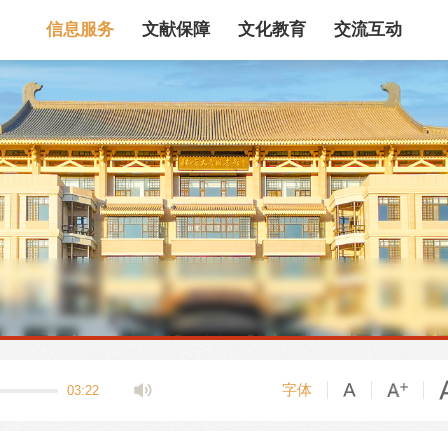
信息服务
文献保障
文化教育
交流互动
馆藏目录
论文、书、报告
数据库
电子图书和电子
机构知识库
馆际互借
新书通报
专利数据
站内搜索
字体
03:22
藏目录检索
论文、书刊、报告检索
数据库导航
电子图书和电子期刊